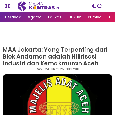
Beranda
Agama
Edukasi
Hukum
Kriminal
Li
MAA Jakarta: Yang Terpenting dari
MEDIAKONTRAS.ID
/
NASIONAL
Blok Andaman adalah Hilirisasi
Industri dan Kemakmuran Aceh
Redaksi
Rabu, 24 Juni 2026 - 13:1 WIB