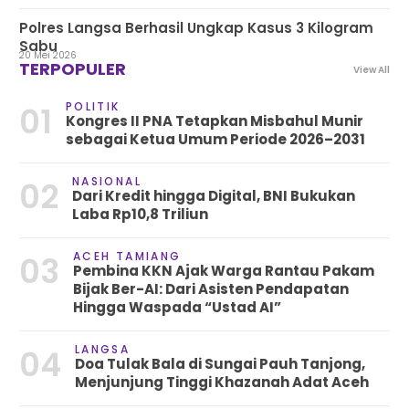
Polres Langsa Berhasil Ungkap Kasus 3 Kilogram
Sabu
20 Mei 2026
TERPOPULER
View All
POLITIK
01
Kongres II PNA Tetapkan Misbahul Munir
sebagai Ketua Umum Periode 2026–2031
NASIONAL
02
Dari Kredit hingga Digital, BNI Bukukan
Laba Rp10,8 Triliun
ACEH TAMIANG
03
Pembina KKN Ajak Warga Rantau Pakam
Bijak Ber-AI: Dari Asisten Pendapatan
Hingga Waspada “Ustad AI”
LANGSA
04
Doa Tulak Bala di Sungai Pauh Tanjong,
Menjunjung Tinggi Khazanah Adat Aceh