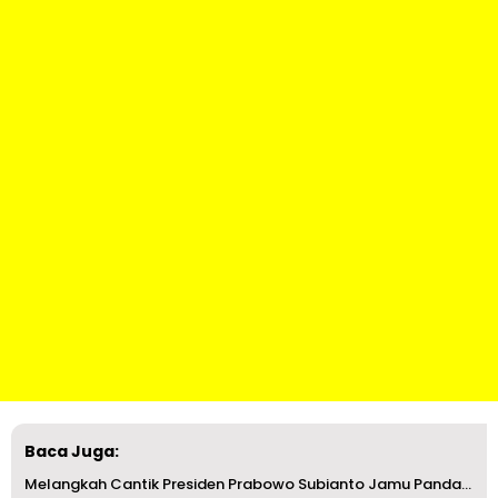
Baca Juga:
Melangkah Cantik Presiden Prabowo Subianto Jamu Pandawara...