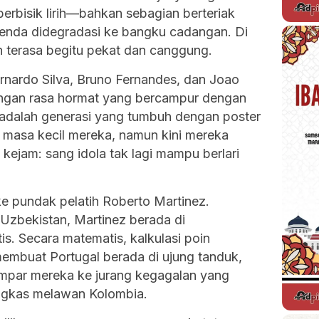
berbisik lirih—bahkan sebagian berteriak
enda didegradasi ke bangku cadangan. Di
n terasa begitu pekat dan canggung.
nardo Silva, Bruno Fernandes, dan Joao
ngan rasa hormat yang bercampur dengan
adalah generasi yang tumbuh dengan poster
masa kecil mereka, namun kini mereka
 kejam: sang idola tak lagi mampu berlari
ke pundak pelatih Roberto Martinez.
 Uzbekistan, Martinez berada di
is. Secara matematis, kalkulasi poin
n membuat Portugal berada di ujung tanduk,
mpar mereka ke jurang kegagalan yang
gkas melawan Kolombia.