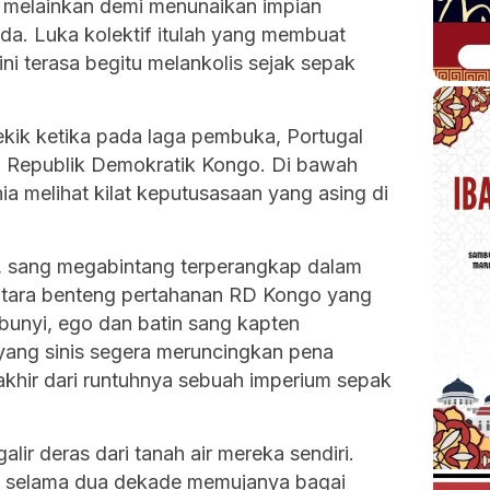
 melainkan demi menunaikan impian
da. Luka kolektif itulah yang membuat
ini terasa begitu melankolis sejak sepak
ekik ketika pada laga pembuka, Portugal
h Republik Demokratik Kongo. Di bawah
ia melihat kilat keputusasaan yang asing di
t, sang megabintang terperangkap dalam
i antara benteng pertahanan RD Kongo yang
rbunyi, ego dan batin sang kapten
 yang sinis segera meruncingkan pena
akhir dari runtuhnya sebuah imperium sepak
lir deras dari tanah air mereka sendiri.
ng selama dua dekade memujanya bagai