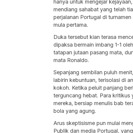
hanya untuk mengejar kejayaan,
mendiang sahabat yang telah tia
perjalanan Portugal di turnamen 
mula pertama.
Duka tersebut kian terasa menc
dipaksa bermain imbang 1-1 ole
tatapan jutaan pasang mata, dun
mata Ronaldo.
Sepanjang sembilan puluh meni
labirin kebuntuan, terisolasi d
kokoh. Ketika peluit panjang be
terguncang hebat. Para kritikus
mereka, bersiap menulis bab ter
bola yang agung.
Arus skeptisisme pun mulai menga
Publik dan media Portugal, ya