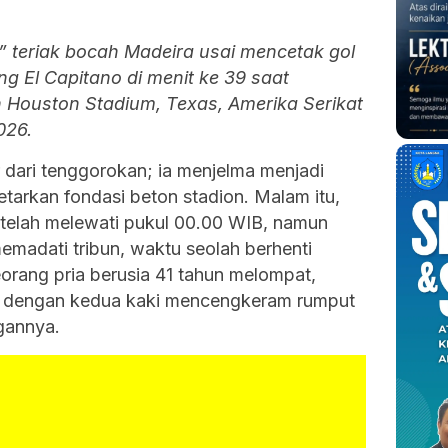
 teriak bocah Madeira usai mencetak gol
g El Capitano di menit ke 39 saat
 Houston Stadium, Texas, Amerika Serikat
026.
r dari tenggorokan; ia menjelma menjadi
arkan fondasi beton stadion. Malam itu,
 telah melewati pukul 00.00 WIB, namun
emadati tribun, waktu seolah berhenti
eorang pria berusia 41 tahun melompat,
at dengan kedua kaki mencengkeram rumput
gannya.