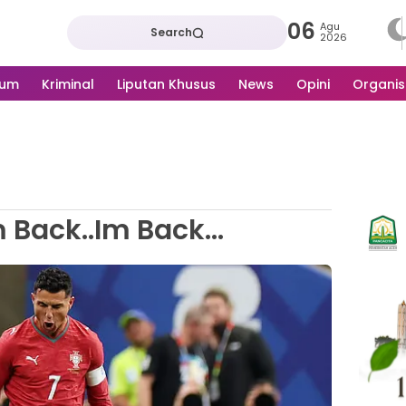
06
Agu
Search
2026
kum
Kriminal
Liputan Khusus
News
Opini
Organis
 Back..Im Back…