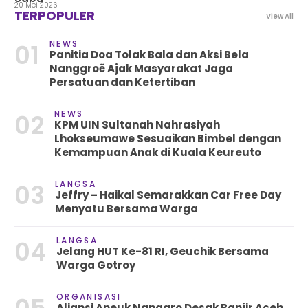
20 Mei 2026
TERPOPULER
View All
NEWS
01
Panitia Doa Tolak Bala dan Aksi Bela
Nanggroë Ajak Masyarakat Jaga
Persatuan dan Ketertiban
NEWS
02
KPM UIN Sultanah Nahrasiyah
Lhokseumawe Sesuaikan Bimbel dengan
Kemampuan Anak di Kuala Keureuto
LANGSA
03
Jeffry – Haikal Semarakkan Car Free Day
Menyatu Bersama Warga
LANGSA
04
Jelang HUT Ke-81 RI, Geuchik Bersama
Warga Gotroy
ORGANISASI
Aliansi Aneuk Nanggro Desak Banjir Aceh