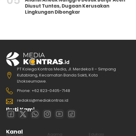
05
Diusut Tuntas, Dugaan Kerusakan
Lingkungan Dibongkar
PT Kolega Kontras Media, Jl. Merdeka II – Simpang
Kutablang, Kecamatan Banda Sakti, Kota
Lhokseumawe.
Phone: +62 823-0405-7148
redaksi@mediakontras.id
Ikuti Kami
Kanal
Beranda
Agama
Edukasi