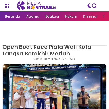
Beranda
Agama
Edukasi
Hukum
Kriminal
Li
Open Boat Race Piala Wali Kota
MEDIAKONTRAS.ID
/
LANGSA
Langsa Berakhir Meriah
Rapian
Senin, 18 Mei 2026 - 07:1 WIB