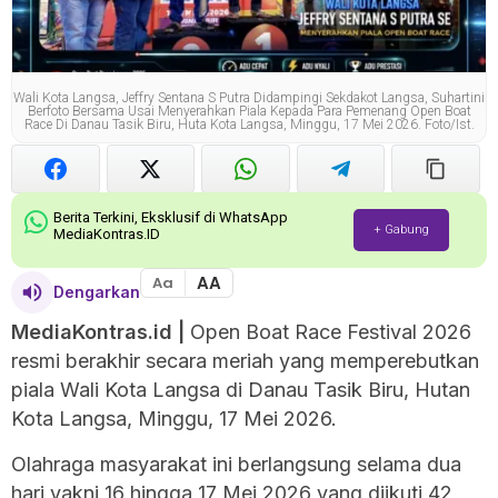
Wali Kota Langsa, Jeffry Sentana S Putra Didampingi Sekdakot Langsa, Suhartini
Berfoto Bersama Usai Menyerahkan Piala Kepada Para Pemenang Open Boat
Race Di Danau Tasik Biru, Huta Kota Langsa, Minggu, 17 Mei 2026. Foto/ist.
Berita Terkini, Eksklusif di WhatsApp
+ Gabung
MediaKontras.ID
AA
Aa
Dengarkan
MediaKontras.id |
Open Boat Race Festival 2026
resmi berakhir secara meriah yang memperebutkan
piala Wali Kota Langsa di Danau Tasik Biru, Hutan
Kota Langsa, Minggu, 17 Mei 2026.
Olahraga masyarakat ini berlangsung selama dua
hari yakni 16 hingga 17 Mei 2026 yang diikuti 42