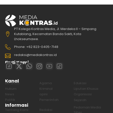
PT Kolega Kontras Media, Jl. Merdeka II – Simpang
Kutablang, Kecamatan Banda Sakti, Kota
Lhokseumawe.
Phone: +62 823-0405-7148
redaksi@mediakontras.id
Ikuti Kami
Kanal
Beranda
Agama
Edukasi
Hukum
Kriminal
Liputan Khusus
News
opini
Organisasi
Politik
Pemerintah
Sejarah
Informasi
Pedoman Media
Tentang Kami
Redaksi
Siber