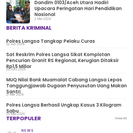
Dandim 0103/Aceh Utara Hadiri
Upacara Peringatan Hari Pendidikan
Nasional
2 Mei 2024
BERITA KRIMINAL
Polres Langsa Tangkap Pelaku Curas
22 Juli 2026
Sat Reskrim Polres Langsa Sikat Komplotan
Pencurian Granit RS Regional, Kerugian Ditaksir
Rp1,5 Miliar
22 Juni 2026
MUQ Nilai Bank Muamalat Cabang Langsa Lepas
Tanggungjawab Dugaan Penyusutan Uang Makan
Santri
21 Mei 2026
Polres Langsa Berhasil Ungkap Kasus 3 Kilogram
Sabu
20 Mei 2026
TERPOPULER
View All
NEWS