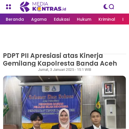
Beranda
Agama
Edukasi
Hukum
Kriminal
Li
PDPT PII Apresiasi atas Kinerja
MEDIAKONTRAS.ID
/
ORGANISASI
Gemilang Kapolresta Banda Aceh
Redaksi
Jumat, 3 Januari 2025 - 15:1 WIB