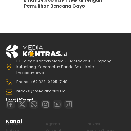
Emas 24.900 Ha PT LMR di Tengah
Pemulihan Bencana Gayo
PT Kolega Kontras Media, Jl. Merdeka II – Simpang
Kutablang, Kecamatan Banda Sakti, Kota
Lhokseumawe.
Phone: +62 823-0405-7148
redaksi@mediakontras.id
Ikuti Kami
Kanal
Beranda
Agama
Edukasi
Hukum
Kriminal
Liputan Khusus