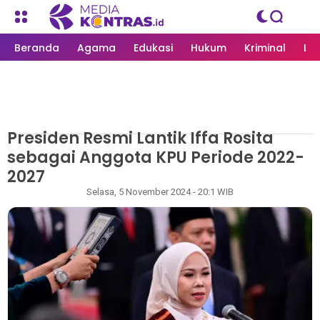
Beranda
Agama
Edukasi
Hukum
Kriminal
Li
Presiden Resmi Lantik Iffa Rosita
MEDIAKONTRAS.ID
/
NASIONAL
sebagai Anggota KPU Periode 2022-
2027
Redaksi
Selasa, 5 November 2024 - 20:1 WIB