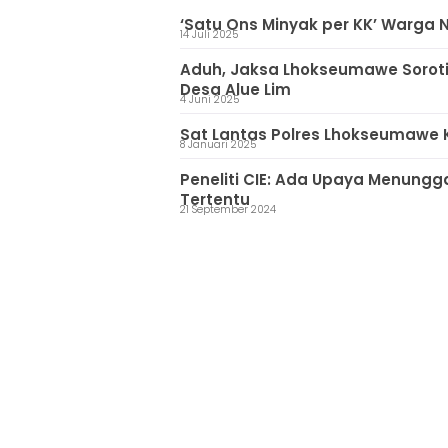
‘Satu Ons Minyak per KK’ Warga 
14 Juli 2025
Aduh, Jaksa Lhokseumawe Soroti D
Desa Alue Lim
4 Juni 2025
Sat Lantas Polres Lhokseumawe 
8 Januari 2025
Peneliti CIE: Ada Upaya Menung
Tertentu
21 September 2024