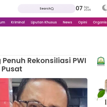
07
Agu
Search
2026
kum
Kriminal
Liputan Khusus
News
Opini
Organis
Penuh Rekonsiliasi PWI
Pusat