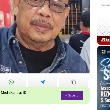
p MediaKontras.ID
+ Gabung