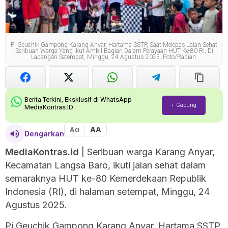
Pj Geuchik Gampong Karang Anyar, Hartama SSTP, Saat Melepas Jalan Sehat
Seribuan Warga Yang Ikut Ambil Bagian Dalam Perayaan HUT Ke-80 RI, Di
Lapangan Setempat, Minggu, 24 Agustus 2025. Foto/Rapian.
Berita Terkini, Eksklusif di WhatsApp
+ Gabung
MediaKontras.ID
AA
Aa
Dengarkan
MediaKontras.id
| Seribuan warga Karang Anyar,
Kecamatan Langsa Baro, ikuti jalan sehat dalam
semaraknya HUT ke-80 Kemerdekaan Republik
Indonesia (RI), di halaman setempat, Minggu, 24
Agustus 2025.
Pj Geuchik Gampong Karang Anyar, Hartama SSTP,