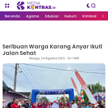
Beranda
Agama
Edukasi
Hukum
Kriminal
Li
Seribuan Warga Karang Anyar Ikuti
MEDIAKONTRAS.ID
/
LANGSA
Jalan Sehat
Rapian
Minggu, 24 Agustus 2025 - 16:1 WIB