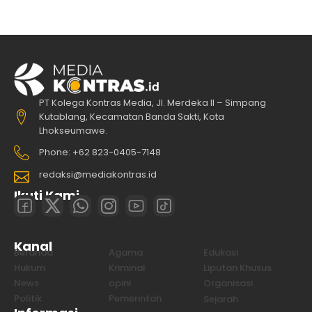
PT Kolega Kontras Media, Jl. Merdeka II – Simpang
Kutablang, Kecamatan Banda Sakti, Kota
Lhokseumawe.
Phone: +62 823-0405-7148
redaksi@mediakontras.id
Ikuti Kami
Kanal
Beranda
Agama
Edukasi
Hukum
Kriminal
Liputan Khusus
News
opini
Organisasi
Politik
Pemerintah
Sejarah