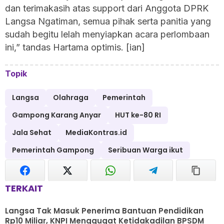
dan terimakasih atas support dari Anggota DPRK
Langsa Ngatiman, semua pihak serta panitia yang
sudah begitu lelah menyiapkan acara perlombaan
ini,” tandas Hartama optimis. [ian]
Topik
Langsa
Olahraga
Pemerintah
Gampong Karang Anyar
HUT ke-80 RI
Jala Sehat
MediaKontras.id
Pemerintah Gampong
Seribuan Warga ikut
TERKAIT
Langsa Tak Masuk Penerima Bantuan Pendidikan
Rp10 Miliar, KNPI Menggugat Ketidakadilan BPSDM