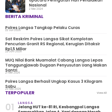
Upacara Peringatan Hari Pendidikan
Nasional
2 Mei 2024
BERITA KRIMINAL
Polres Langsa Tangkap Pelaku Curas
22 Juli 2026
Sat Reskrim Polres Langsa Sikat Komplotan
Pencurian Granit RS Regional, Kerugian Ditaksir
Rp1,5 Miliar
22 Juni 2026
MUQ Nilai Bank Muamalat Cabang Langsa Lepas
Tanggungjawab Dugaan Penyusutan Uang Makan
Santri
21 Mei 2026
Polres Langsa Berhasil Ungkap Kasus 3 Kilogram
Sabu
20 Mei 2026
TERPOPULER
View All
LANGSA
01
Jelang HUT ke-81 RI, Kesbangpol Langsa
Semarakkan Jalan A. Yani dengan Merah