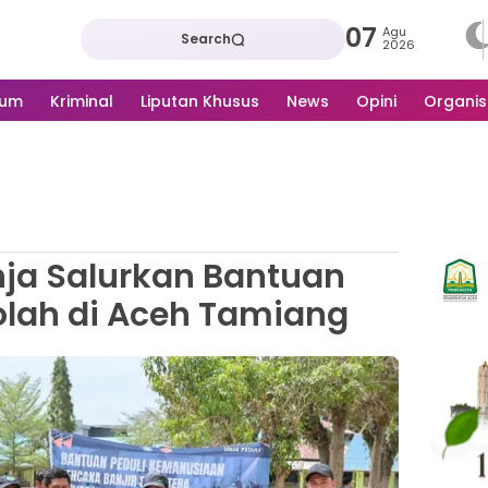
07
Agu
Search
2026
kum
Kriminal
Liputan Khusus
News
Opini
Organis
ja Salurkan Bantuan
olah di Aceh Tamiang