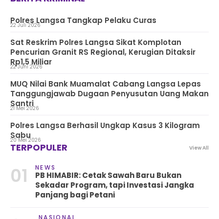
Polres Langsa Tangkap Pelaku Curas
22 Juli 2026
Sat Reskrim Polres Langsa Sikat Komplotan
Pencurian Granit RS Regional, Kerugian Ditaksir
Rp1,5 Miliar
22 Juni 2026
MUQ Nilai Bank Muamalat Cabang Langsa Lepas
Tanggungjawab Dugaan Penyusutan Uang Makan
Santri
21 Mei 2026
Polres Langsa Berhasil Ungkap Kasus 3 Kilogram
Sabu
20 Mei 2026
TERPOPULER
View All
NEWS
01
PB HIMABIR: Cetak Sawah Baru Bukan
Sekadar Program, tapi Investasi Jangka
Panjang bagi Petani
NASIONAL