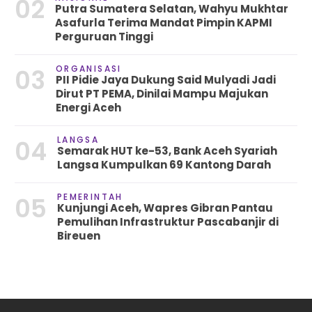
02
Putra Sumatera Selatan, Wahyu Mukhtar
Asafurla Terima Mandat Pimpin KAPMI
Perguruan Tinggi
ORGANISASI
03
PII Pidie Jaya Dukung Said Mulyadi Jadi
Dirut PT PEMA, Dinilai Mampu Majukan
Energi Aceh
LANGSA
04
Semarak HUT ke-53, Bank Aceh Syariah
Langsa Kumpulkan 69 Kantong Darah
PEMERINTAH
05
Kunjungi Aceh, Wapres Gibran Pantau
Pemulihan Infrastruktur Pascabanjir di
Bireuen