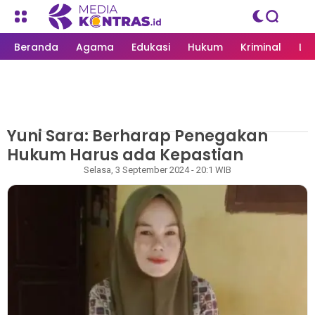
Beranda
Agama
Edukasi
Hukum
Kriminal
Li
Yuni Sara: Berharap Penegakan
MEDIAKONTRAS.ID
/
LHOKSEUMAWE
Hukum Harus ada Kepastian
Redaksi
Selasa, 3 September 2024 - 20:1 WIB