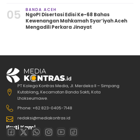
BANDA ACEH
05
NgoPI Disertasi Edisi Ke-68 Bahas
Kewenangan Mahkamah Syar’iyah Aceh
Mengadili Perkara Jinayat
PT Kolega Kontras Media, Jl. Merdeka II – Simpang
Kutablang, Kecamatan Banda Sakti, Kota
Lhokseumawe.
Phone: +62 823-0405-7148
redaksi@mediakontras.id
Ikuti Kami