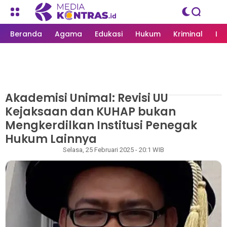
Beranda
Agama
Edukasi
Hukum
Kriminal
Li
Akademisi Unimal: Revisi UU
MEDIAKONTRAS.ID
/
ACEH
Kejaksaan dan KUHAP bukan
Mengkerdilkan Institusi Penegak
Hukum Lainnya
Rizky
Selasa, 25 Februari 2025 - 20:1 WIB