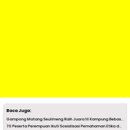
Baca Juga:
Gampong Matang Seulimeng Raih Juara III Kampung Bebas Dar...
70 Peserta Perempuan Ikuti Sosialisasi Pemahaman Etika da...