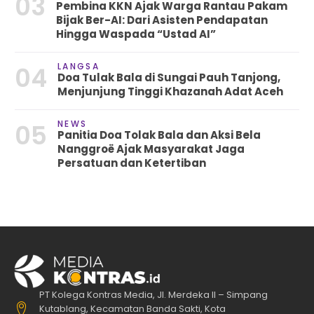
03
Pembina KKN Ajak Warga Rantau Pakam
Bijak Ber-AI: Dari Asisten Pendapatan
Hingga Waspada “Ustad AI”
LANGSA
04
Doa Tulak Bala di Sungai Pauh Tanjong,
Menjunjung Tinggi Khazanah Adat Aceh
NEWS
05
Panitia Doa Tolak Bala dan Aksi Bela
Nanggroë Ajak Masyarakat Jaga
Persatuan dan Ketertiban
PT Kolega Kontras Media, Jl. Merdeka II – Simpang
Kutablang, Kecamatan Banda Sakti, Kota