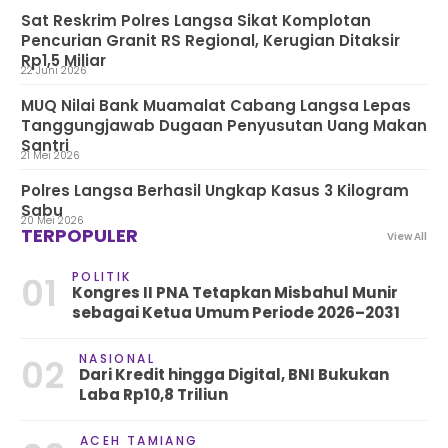
Sat Reskrim Polres Langsa Sikat Komplotan
Pencurian Granit RS Regional, Kerugian Ditaksir
Rp1,5 Miliar
22 Juni 2026
MUQ Nilai Bank Muamalat Cabang Langsa Lepas
Tanggungjawab Dugaan Penyusutan Uang Makan
Santri
21 Mei 2026
Polres Langsa Berhasil Ungkap Kasus 3 Kilogram
Sabu
20 Mei 2026
TERPOPULER
View All
POLITIK
01
Kongres II PNA Tetapkan Misbahul Munir
sebagai Ketua Umum Periode 2026–2031
NASIONAL
02
Dari Kredit hingga Digital, BNI Bukukan
Laba Rp10,8 Triliun
ACEH TAMIANG