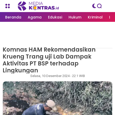
Beranda
Agama
Edukasi
Hukum
Kriminal
Li
Komnas HAM Rekomendasikan
MEDIAKONTRAS.ID
/
LIPUTAN KHUSUS
Krueng Trang uji Lab Dampak
Aktivitas PT BSP terhadap
Lingkungan
Redaksi
Selasa, 10 Desember 2024 - 22:1 WIB