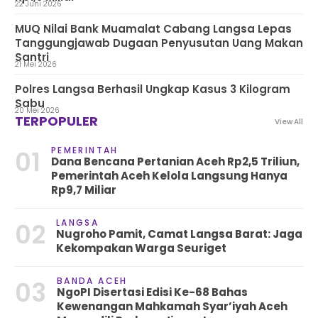
22 Juni 2026
MUQ Nilai Bank Muamalat Cabang Langsa Lepas
Tanggungjawab Dugaan Penyusutan Uang Makan
Santri
21 Mei 2026
Polres Langsa Berhasil Ungkap Kasus 3 Kilogram
Sabu
20 Mei 2026
TERPOPULER
View All
PEMERINTAH
01
Dana Bencana Pertanian Aceh Rp2,5 Triliun,
Pemerintah Aceh Kelola Langsung Hanya
Rp9,7 Miliar
LANGSA
02
Nugroho Pamit, Camat Langsa Barat: Jaga
Kekompakan Warga Seuriget
BANDA ACEH
03
NgoPI Disertasi Edisi Ke-68 Bahas
Kewenangan Mahkamah Syar’iyah Aceh