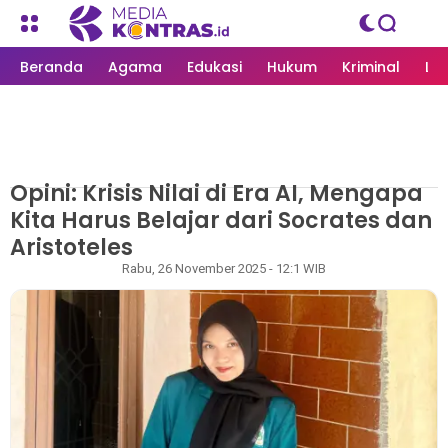
Beranda
Agama
Edukasi
Hukum
Kriminal
Li
Opini: Krisis Nilai di Era AI, Mengapa
MEDIAKONTRAS.ID
/
OPINI
Kita Harus Belajar dari Socrates dan
Aristoteles
Redaksi
Rabu, 26 November 2025 - 12:1 WIB