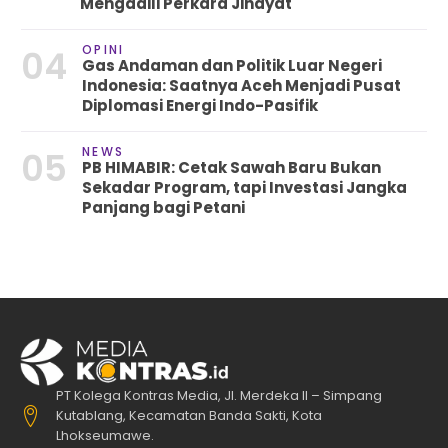
Mengadili Perkara Jinayat
OPINI
04
Gas Andaman dan Politik Luar Negeri
Indonesia: Saatnya Aceh Menjadi Pusat
Diplomasi Energi Indo-Pasifik
NEWS
05
PB HIMABIR: Cetak Sawah Baru Bukan
Sekadar Program, tapi Investasi Jangka
Panjang bagi Petani
PT Kolega Kontras Media, Jl. Merdeka II – Simpang
Kutablang, Kecamatan Banda Sakti, Kota
Lhokseumawe.