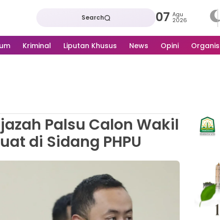
07
Agu
Search
2026
kum
Kriminal
Liputan Khusus
News
Opini
Organis
Ijazah Palsu Calon Wakil
uat di Sidang PHPU