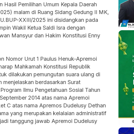
an Hasil Pemilihan Umum Kepala Daerah
025) malam di Ruang Sidang Gedung II MK,
U.BUP-XXIII/2025 ini disidangkan pada
mpin Wakil Ketua Saldi Isra dengan
dwan Mansyur dan Hakim Konstitusi Enny
lon Nomor Urut 1 Paulus Henuk-Apremoi
arap Mahkamah Konstitusi Republik
uk dilakukan pemungutan suara ulang di
 menjelaskan berdasarkan Surat
l Program Ilmu Pengetahuan Sosial Tahun
0 September 2014 atas nama Apremoi
ket C atas nama Apremos Dudelusy Dethan
ama yang merupakan kelalaian administratif
njadi tanggung jawab Apremoi Dudelusy