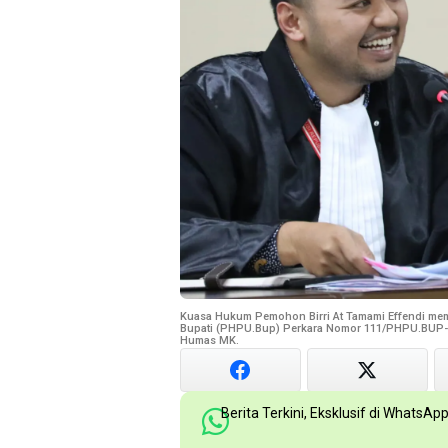
Kuasa Hukum Pemohon Birri At Tamami Effendi mem
Bupati (PHPU.Bup) Perkara Nomor 111/PHPU.BUP-XX
Humas MK.
Berita Terkini, Eksklusif di WhatsAp