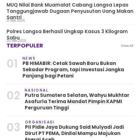
MUQ Nilai Bank Muamalat Cabang Langsa Lepas
Tanggungjawab Dugaan Penyusutan Uang Makan
Santri
21 Mei 2026
Polres Langsa Berhasil Ungkap Kasus 3 Kilogram
Sabu
20 Mei 2026
TERPOPULER
View All
NEWS
01
PB HIMABIR: Cetak Sawah Baru Bukan
Sekadar Program, tapi Investasi Jangka
Panjang bagi Petani
NASIONAL
02
Putra Sumatera Selatan, Wahyu Mukhtar
Asafurla Terima Mandat Pimpin KAPMI
Perguruan Tinggi
ORGANISASI
03
PII Pidie Jaya Dukung Said Mulyadi Jadi
Dirut PT PEMA, Dinilai Mampu Majukan
Energi Aceh