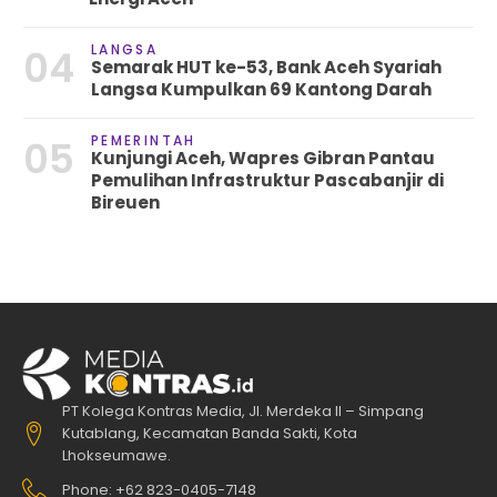
LANGSA
04
Semarak HUT ke-53, Bank Aceh Syariah
Langsa Kumpulkan 69 Kantong Darah
PEMERINTAH
05
Kunjungi Aceh, Wapres Gibran Pantau
Pemulihan Infrastruktur Pascabanjir di
Bireuen
PT Kolega Kontras Media, Jl. Merdeka II – Simpang
Kutablang, Kecamatan Banda Sakti, Kota
Lhokseumawe.
Phone: +62 823-0405-7148