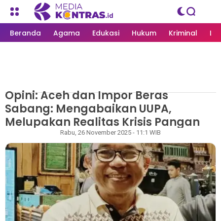
Beranda
Agama
Edukasi
Hukum
Kriminal
Li
Opini: Aceh dan Impor Beras
MEDIAKONTRAS.ID
/
OPINI
Sabang: Mengabaikan UUPA,
Melupakan Realitas Krisis Pangan
Redaksi
Rabu, 26 November 2025 - 11:1 WIB