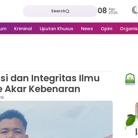
08
Agu
Search
2026
kum
Kriminal
Liputan Khusus
News
Opini
Organis
si dan Integritas Ilmu
e Akar Kebenaran
WIB