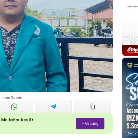
 Imam Qusairi
p MediaKontras.ID
+ Gabung