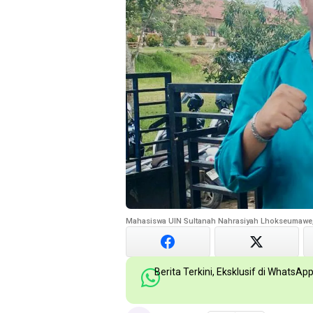
Mahasiswa UIN Sultanah Nahrasiyah Lhokseumawe,
Berita Terkini, Eksklusif di WhatsAp