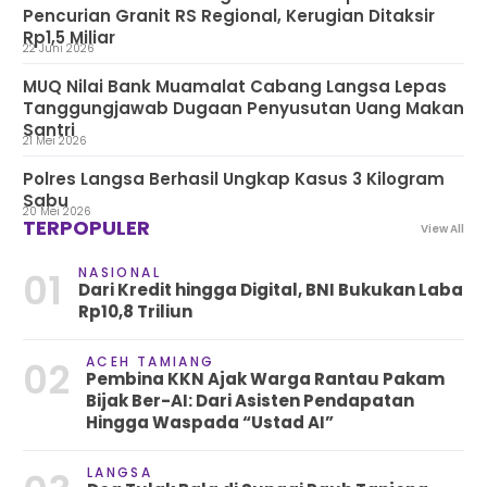
Pencurian Granit RS Regional, Kerugian Ditaksir
Rp1,5 Miliar
22 Juni 2026
MUQ Nilai Bank Muamalat Cabang Langsa Lepas
Tanggungjawab Dugaan Penyusutan Uang Makan
Santri
21 Mei 2026
Polres Langsa Berhasil Ungkap Kasus 3 Kilogram
Sabu
20 Mei 2026
TERPOPULER
View All
NASIONAL
01
Dari Kredit hingga Digital, BNI Bukukan Laba
Rp10,8 Triliun
ACEH TAMIANG
02
Pembina KKN Ajak Warga Rantau Pakam
Bijak Ber-AI: Dari Asisten Pendapatan
Hingga Waspada “Ustad AI”
LANGSA