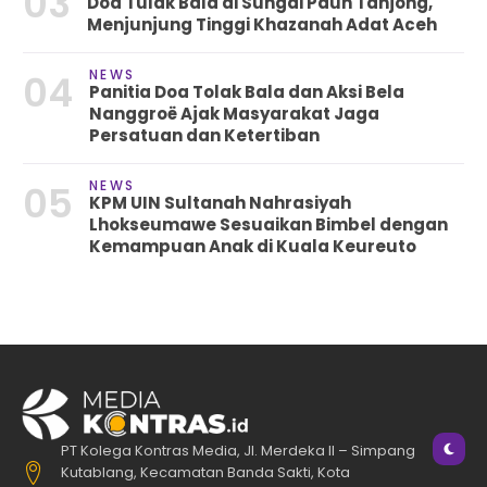
03
Doa Tulak Bala di Sungai Pauh Tanjong,
Menjunjung Tinggi Khazanah Adat Aceh
NEWS
04
Panitia Doa Tolak Bala dan Aksi Bela
Nanggroë Ajak Masyarakat Jaga
Persatuan dan Ketertiban
NEWS
05
KPM UIN Sultanah Nahrasiyah
Lhokseumawe Sesuaikan Bimbel dengan
Kemampuan Anak di Kuala Keureuto
PT Kolega Kontras Media, Jl. Merdeka II – Simpang
Kutablang, Kecamatan Banda Sakti, Kota