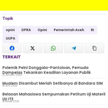
Topik
opini
DPRA
Opini
Pemerintah Aceh
RI
UUPA
TERKAIT
Polemik Pelni Donggala–Pantoloan, Pemuda
Dampelas Tekankan Keadilan Layanan Publik
21 Januari 2026
Mualem Disambut Meriah Setibanya di Bandara SIM
18 Juni 2025
Belasan Mahasiswa Sempurnakan Petitum Uji Materil
UU ITE
18 Maret 2025