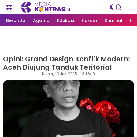
Beranda
Agama
Edukasi
Hukum
Kriminal
Li
Opini: Grand Design Konflik Modern:
MEDIAKONTRAS.ID
/
OPINI
Aceh Diujung Tanduk Teritorial
Redaksi
Kamis, 19 Juni 2025 - 15:1 WIB