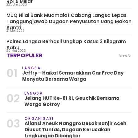
Rp1,5 Miliar
22 Juni 2026
MUQ Nilai Bank Muamalat Cabang Langsa Lepas
Tanggungjawab Dugaan Penyusutan Uang Makan
Santri
21 Mei 2026
Polres Langsa Berhasil Ungkap Kasus 3 Kilogram
Sabu
20 Mei 2026
TERPOPULER
View All
LANGSA
01
Jeffry – Haikal Semarakkan Car Free Day
Menyatu Bersama Warga
LANGSA
02
Jelang HUT Ke-81 RI, Geuchik Bersama
Warga Gotroy
ORGANISASI
03
Aliansi Aneuk Nanggro Desak Banjir Aceh
Diusut Tuntas, Dugaan Kerusakan
Lingkungan Dibongkar