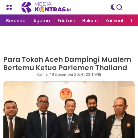
Beranda
Agama
Edukasi
Hukum
Kriminal
Li
Para Tokoh Aceh Dampingi Mualem
MEDIAKONTRAS.ID
/
NASIONAL
Bertemu Ketua Parlemen Thailand
Redaksi
Kamis, 19 Desember 2024 - 23:1 WIB