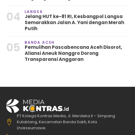
LANGSA
04
Jelang HUT ke-81 RI, Kesbangpol Langsa
Semarakkan Jalan A. Yani dengan Merah
Putih
BANDA ACEH
05
Pemulihan Pascabencana Aceh Disorot,
Aliansi Aneuk Nanggro Dorong
Transparansi Anggaran
PT Kolega Kontras Media, Jl. Merdeka II – Simpang
Kutablang, Kecamatan Banda Sakti, Kota
Lhokseumawe.