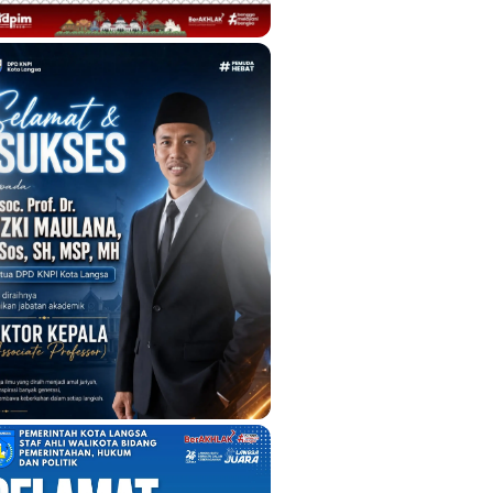
H TIMUR
ringati May Day, SPBUN PTPN I Regi
ntuni Anak Yatim
1 MEI 2025