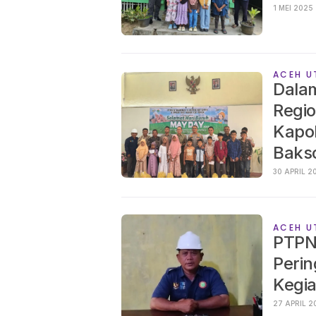
1 MEI 2025
ACEH U
Dala
Regio
Kapo
Baks
30 AP
ACEH U
PTPN 
Perin
Kegia
27 AP