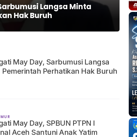
ACE
 Sarbumusi Langsa Minta
Pe
kan Hak Buruh
Sa
RIZKY
gati May Day, Sarbumusi Langsa
 Pemerintah Perhatikan Hak Buruh
IMUR
gati May Day, SPBUN PTPN I
nal Aceh Santuni Anak Yatim