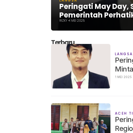
LANGSA
Peringati May Day,
Pemerintah Perhati
RIZKY
1 MEI 2025
Terbaru
LANGSA
Perin
Minta
1 MEI 2025
ACEH T
Perin
Regio