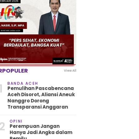
RPOPULER
View All
BANDA ACEH
1
Pemulihan Pascabencana
Aceh Disorot, Aliansi Aneuk
Nanggro Dorong
Transparansi Anggaran
OPINI
2
Perempuan Jangan
Hanya Jadi Angka dalam
Pemilu