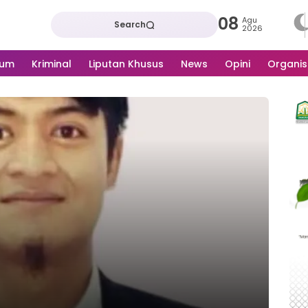
08
Agu
Search
2026
kum
Kriminal
Liputan Khusus
News
Opini
Organis