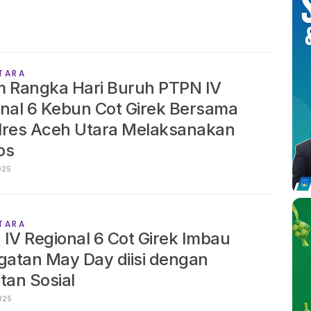
TARA
m Rangka Hari Buruh PTPN IV
nal 6 Kebun Cot Girek Bersama
lres Aceh Utara Melaksanakan
os
RIL 2025
TARA
IV Regional 6 Cot Girek Imbau
gatan May Day diisi dengan
tan Sosial
RIL 2025