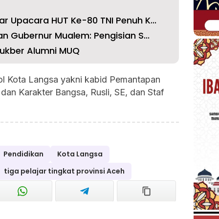
r Upacara HUT Ke-80 TNI Penuh K...
an Gubernur Mualem: Pengisian S...
 Bukber Alumni MUQ
l Kota Langsa yakni kabid Pemantapan
an Karakter Bangsa, Rusli, SE, dan Staf
Pendidikan
Kota Langsa
tiga pelajar tingkat provinsi Aceh