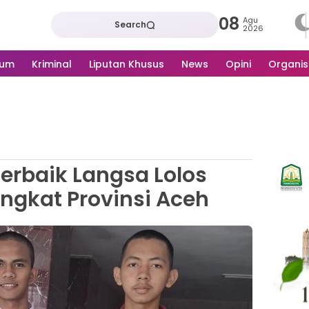
08
Agu
Search
2026
kum
Kriminal
Liputan Khusus
News
Opini
Organis
Terbaik Langsa Lolos
ingkat Provinsi Aceh