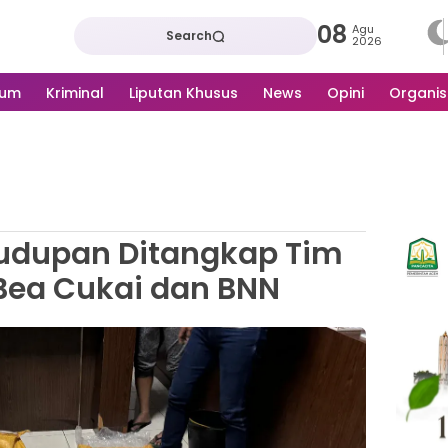
08
Agu
Search
2026
kum
Kriminal
Liputan Khusus
News
Opini
Organis
ludupan Ditangkap Tim
ea Cukai dan BNN