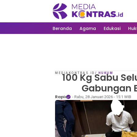
Beranda
Agama
Edukasi
Hu
MEDIAKONTRAS.ID
100 Kg Sabu Se
/
HUKUM
Gabungan B
Rapian
- Rabu, 28 Januari 2026 - 15:1 WIB