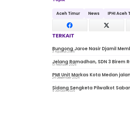
Aceh Timur
News
IPHI Aceh 
TERKAIT
Bungong Jaroe Nasir Djamil Me
3 Agustus 2026
Jelang Ramadhan, SDN 3 Birem R
13 Februari 2026
PMI Unit Markas Kota Medan jala
24 Desember 2024
Sidang Sengketa Pilwalkot Saba
9 Januari 2025