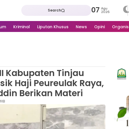
07
Agu
Search
2026
kum
Kriminal
Liputan Khusus
News
Opini
Organis
HI Kabupaten Tinjau
k Haji Peureulak Raya,
din Berikan Materi
 WIB