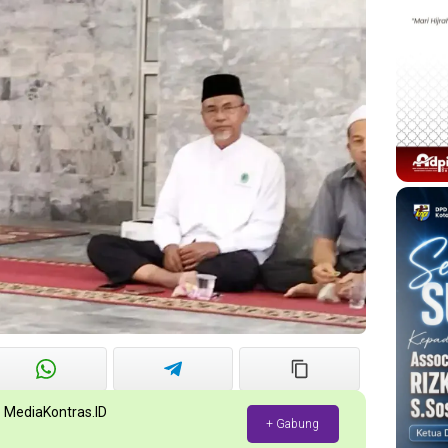
p MediaKontras.ID
+ Gabung