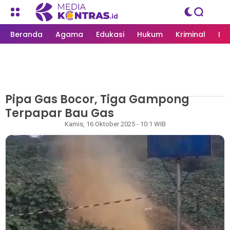
Beranda
Agama
Edukasi
Hukum
Kriminal
Li
Pipa Gas Bocor, Tiga Gampong
MEDIAKONTRAS.ID
/
ACEH TIMUR
Terpapar Bau Gas
Rapian
Kamis, 16 Oktober 2025 - 10:1 WIB