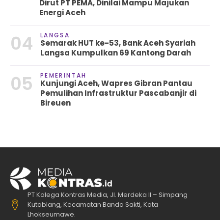
Dirut PT PEMA, Dinilai Mampu Majukan
Energi Aceh
LANGSA
04
Semarak HUT ke-53, Bank Aceh Syariah
Langsa Kumpulkan 69 Kantong Darah
PEMERINTAH
05
Kunjungi Aceh, Wapres Gibran Pantau
Pemulihan Infrastruktur Pascabanjir di
Bireuen
PT Kolega Kontras Media, Jl. Merdeka II – Simpang
Kutablang, Kecamatan Banda Sakti, Kota
Lhokseumawe.