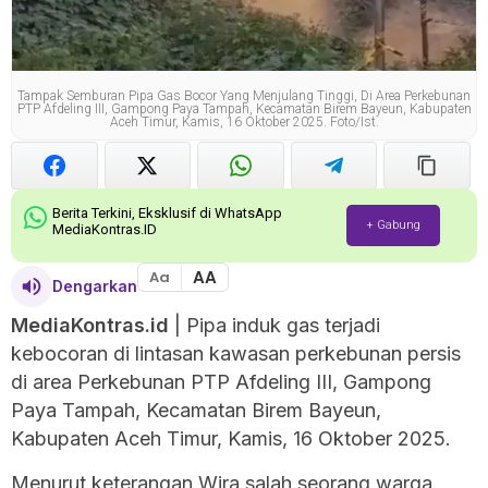
Tampak Semburan Pipa Gas Bocor Yang Menjulang Tinggi, Di Area Perkebunan
PTP Afdeling III, Gampong Paya Tampah, Kecamatan Birem Bayeun, Kabupaten
Aceh Timur, Kamis, 16 Oktober 2025. Foto/ist.
Berita Terkini, Eksklusif di WhatsApp
+ Gabung
MediaKontras.ID
AA
Aa
Dengarkan
MediaKontras.id
| Pipa induk gas terjadi
kebocoran di lintasan kawasan perkebunan persis
di area Perkebunan PTP Afdeling III, Gampong
Paya Tampah, Kecamatan Birem Bayeun,
Kabupaten Aceh Timur, Kamis, 16 Oktober 2025.
Menurut keterangan Wira salah seorang warga