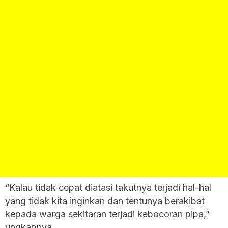
“Kalau tidak cepat diatasi takutnya terjadi hal-hal
yang tidak kita inginkan dan tentunya berakibat
kepada warga sekitaran terjadi kebocoran pipa,”
ungkapnya.