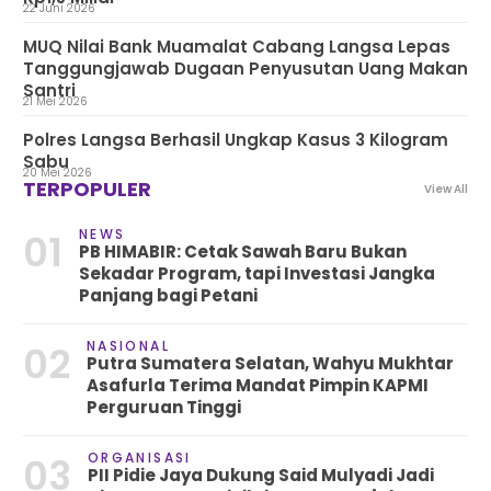
22 Juni 2026
MUQ Nilai Bank Muamalat Cabang Langsa Lepas
Tanggungjawab Dugaan Penyusutan Uang Makan
Santri
21 Mei 2026
Polres Langsa Berhasil Ungkap Kasus 3 Kilogram
Sabu
20 Mei 2026
TERPOPULER
View All
NEWS
01
PB HIMABIR: Cetak Sawah Baru Bukan
Sekadar Program, tapi Investasi Jangka
Panjang bagi Petani
NASIONAL
02
Putra Sumatera Selatan, Wahyu Mukhtar
Asafurla Terima Mandat Pimpin KAPMI
Perguruan Tinggi
ORGANISASI
03
PII Pidie Jaya Dukung Said Mulyadi Jadi