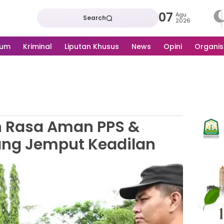
07
Agu
Search
2026
kum
Kriminal
Liputan Khusus
News
Opini
Organis
n Rasa Aman PPS &
ang Jemput Keadilan