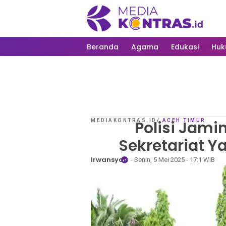
Beranda
Agama
Edukasi
Hu
MEDIAKONTRAS.ID
Polisi Jami
/
ACEH TIMUR
Sekretariat Y
Irwansyah
- Senin, 5 Mei 2025 - 17:1 WIB