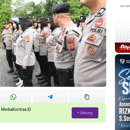
p MediaKontras.ID
+ Gabung