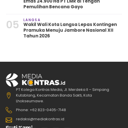
Emas 24.900 Ha PT LMR di Tengah
Pemulihan Bencana Gayo
LANGSA
05
Wakil Wali Kota Langsa Lepas Kontingen
Pramuka Menuju Jambore Nasional XII
Tahun 2026
PT Kolega Kontras Media, Jl. Merdeka II – Simpang
Kutablang, Kecamatan Banda Sakti, Kota
Lhokseumawe.
Phone: +62 823-0405-7148
redaksi@mediakontras.id
Ikuti Kami