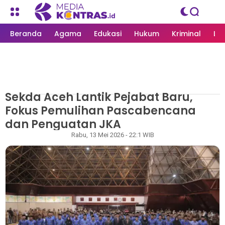
Beranda
Agama
Edukasi
Hukum
Kriminal
Li
Sekda Aceh Lantik Pejabat Baru,
MEDIAKONTRAS.ID
/
PEMERINTAH
Fokus Pemulihan Pascabencana
dan Penguatan JKA
Redaksi
Rabu, 13 Mei 2026 - 22:1 WIB