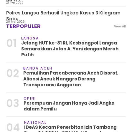
21 Mei 2026
Polres Langsa Berhasil Ungkap Kasus 3 Kilogram
Sabu
20 Mei 2026
TERPOPULER
View All
LANGSA
01
Jelang HUT ke-81 RI, Kesbangpol Langsa
Semarakkan Jalan A. Yani dengan Merah
Putih
BANDA ACEH
02
Pemulihan Pascabencana Aceh Disorot,
Aliansi Aneuk Nanggro Dorong
Transparansi Anggaran
OPINI
03
Perempuan Jangan Hanya Jadi Angka
dalam Pemilu
NASIONAL
04
IDeAS Kecam Penerbitan Izin Tambang